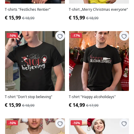
T-shirts "Festliches Rentier"
T-shirt „Merry Christmas everyone“
€ 15,99
€ 15,99
€ 18,99
€ 18,99
-16%
-17%
T-shirt "Don't stop believing"
T-shirt "Happy alcoholidays"
€ 15,99
€ 14,99
€ 18,99
€ 17,99
-16%
-16%