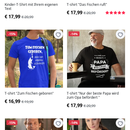
Kinder-T-Shirt mit Ihrem eigenen
T-shirt "Das Fischen ruft"
Text
€ 17,99
€ 20,99
€ 17,99
€ 20,99
-15%
-14%
T-shirt "Zum Fischen geboren"
T-shirt "Nur der beste Papa wird
zum Opa befördert "
€ 16,99
€ 19,99
€ 17,99
€ 20,99
-15%
-14%