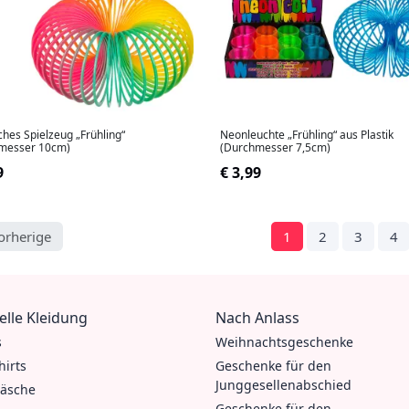
ches Spielzeug „Frühling“
Neonleuchte „Frühling“ aus Plastik
messer 10cm)
(Durchmesser 7,5cm)
9
€ 3,99
orherige
1
2
3
4
elle Kleidung
Nach Anlass
s
Weihnachtsgeschenke
hirts
Geschenke für den
Junggesellenabschied
äsche
Geschenke für den