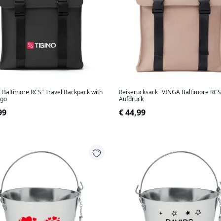
 Baltimore RCS" Travel Backpack with
Reiserucksack "VINGA Baltimore RCS" ohne
ogo
Aufdruck
99
€ 44,99