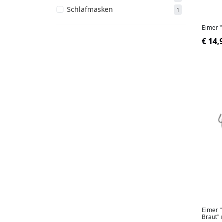
Schlafmasken
1
Sets
1
Eimer 
Spielzeug
22
€ 14,
Eimer "
Braut"