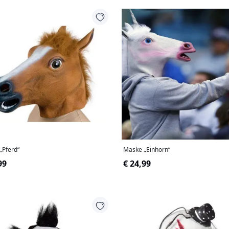
„Pferd“
Maske „Einhorn“
99
€ 24,99