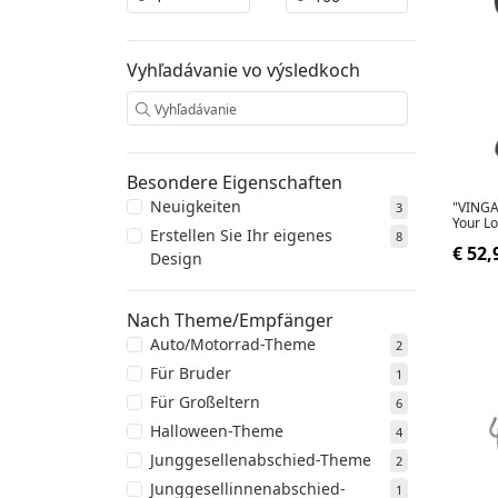
Vyhľadávanie vo výsledkoch
Besondere Eigenschaften
Neuigkeiten
"VINGA
3
Your L
Erstellen Sie Ihr eigenes
8
€ 52,
Design
Nach Theme/Empfänger
Auto/Motorrad-Theme
2
Für Bruder
1
Für Großeltern
6
Halloween-Theme
4
Junggesellenabschied-Theme
2
Junggesellinnenabschied-
1