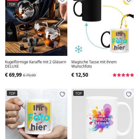
TOP
Kugelförmige Karaffe mit 2 Gläsern
Magische Tasse mit ihrem
DELUXE
Wunschfoto
€ 69,99
€ 12,50
€ 79,99
TOP
TOP