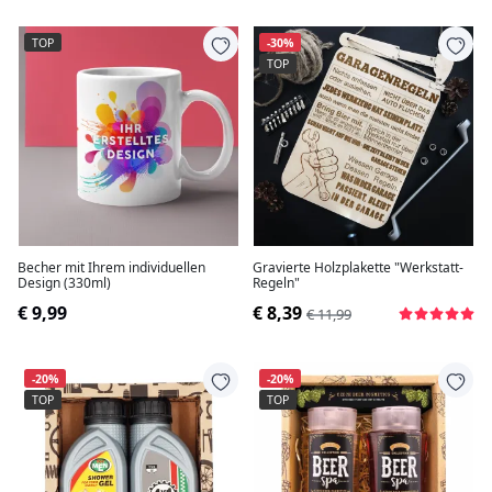
TOP
-30%
TOP
Becher mit Ihrem individuellen
Gravierte Holzplakette "Werkstatt-
Design (330ml)
Regeln"
€ 9,99
€ 8,39
€ 11,99
-20%
-20%
TOP
TOP