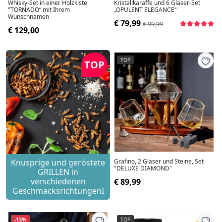
Whisky-Set in einer Holzkiste
Kristallkaraffe und 6 Gläser-Set
"TORNADO“ mit Ihrem
„OPULENT ELEGANCE“
Wunschnamen
€ 79,99
€ 99,99
€ 129,00
TOP
TOP
Knusprige und geröstete
Grafino, 2 Gläser und Steine, Set
"DELUXE DIAMOND"
GRILLEN in
verschiedenen
€ 89,99
GeschmacksrichtungenI
-13%
TOP