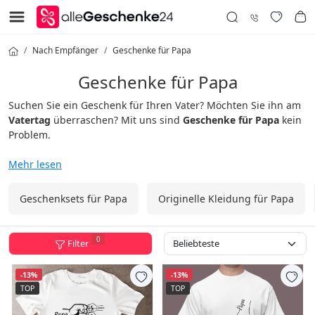
Nach Empfänger
Geschenke für Papa
Geschenke für Papa
Suchen Sie ein Geschenk für Ihren Vater? Möchten Sie ihn am
Vatertag
überraschen? Mit uns sind
Geschenke für Papa
kein
Problem.
In der Kategorie
Geschenke für Papa
finden Sie eine große
Mehr lesen
Auswahl an Geschenken für den Vatertag, den Geburtstag,
einen anderen besonderen Anlass oder einfach nur, um Ihrem
Geschenksets für Papa
Originelle Kleidung für Papa
geliebten Papa eine Freude zu machen und DANKE zu sagen!
Zeigen Sie Ihre Dankbarkeit und schenken Sie ihm ein
0
Filter
Geschenk, das er verdient.
Was könnte besser sein als ein
Geschenk für Papa, das sagt,
er ist
der Beste der Welt!
-13%
-13%
TOP
TOP