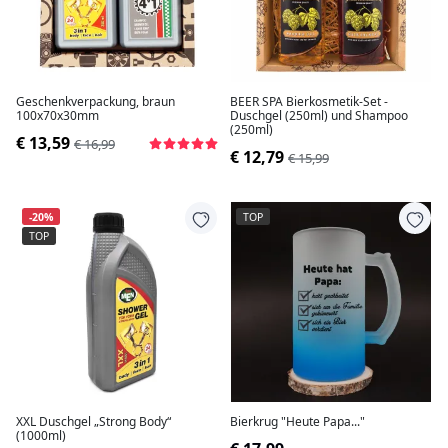
Geschenkverpackung, braun
BEER SPA Bierkosmetik-Set -
100x70x30mm
Duschgel (250ml) und Shampoo
(250ml)
€ 13,59
€ 16,99
€ 12,79
€ 15,99
-20%
TOP
TOP
XXL Duschgel „Strong Body“
Bierkrug "Heute Papa..."
(1000ml)