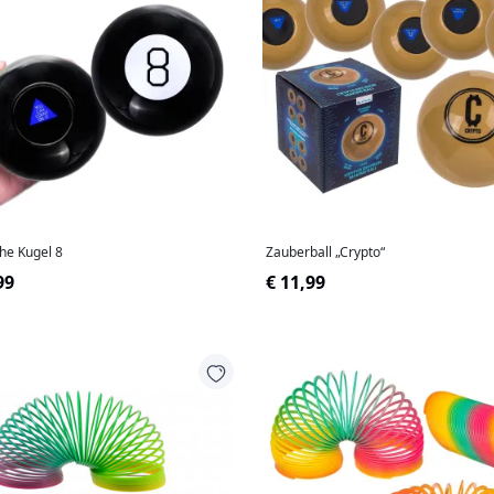
he Kugel 8
Zauberball „Crypto“
99
€ 11,99