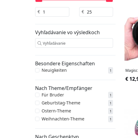
€
€
Vyhľadávanie vo výsledkoch
Besondere Eigenschaften
Neuigkeiten
Magisc
1
€ 12,
Nach Theme/Empfänger
Für Bruder
1
Geburtstag-Theme
1
Ostern-Theme
1
Weihnachten-Theme
1
Nach Geschenktyp