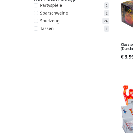
Partyspiele
2
Sparschweine
2
Spielzeug
24
Tassen
1
Klassis
(Durch
€ 3,9