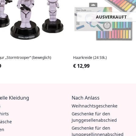
AUSVERKAUFT
gur „Stormtrooper“ (beweglich)
Haarkreide (24 Stk.)
9
€ 12,99
elle Kleidung
Nach Anlass
s
Weihnachtsgeschenke
hirts
Geschenke für den
Junggesellenabschied
äsche
Geschenke für den
en
Junggesellinnenabschied