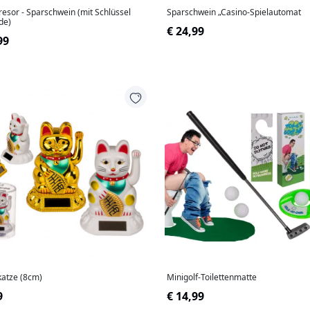
resor - Sparschwein (mit Schlüssel
Sparschwein „Casino-Spielautomat
de)
€ 24,99
99
katze (8cm)
Minigolf-Toilettenmatte
9
€ 14,99