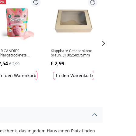
15%
-15%
AR CANDIES
Klappbare Geschenkbox,
SUPER GARDEN
riergetrocknete
braun, 310x250x75mm
Gefriergetrockn
beer-Eiscreme, 16g
Schokoladeneis,
2,54
€ 2,99
€ 4,24
€ 2,99
€ 4,99
In den Warenkorb
In den Warenkorb
In den War
Geschenk, das in jedem Haus einen Platz finden