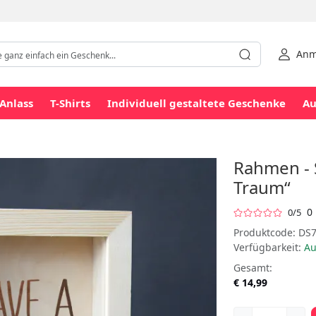
Anm
Anlass
T-Shirts
Individuell gestaltete Geschenke
Au
Rahmen - 
Traum“
0
0/5
Produktcode:
DS7
Verfügbarkeit:
Au
Gesamt:
€ 14,99