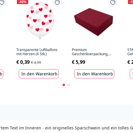
-92%
-
Transparente Luftballons
Premium
ST
mit Herzen (6 Stk.)
Geschenkverpackung,
Gef
dunkelrot 305x215x85mm
Erd
€ 0,39
€ 5,99
€ 
€ 4,99
rb
In den Warenkorb
In den Warenkorb
tem Text im Inneren - ein originelles Sparschwein und ein tolles 