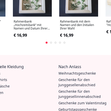
"
Rahmenbank
Rahmenbank mit dem
Ra
„Hochzeitsbank“ mit
Namen und den Initialen
"Ho
Namen und Datum Ihrer
Ihrer Wahl
€ 
Wahl
€ 16,99
€ 16,99
elle Kleidung
Nach Anlass
s
Weihnachtsgeschenke
hirts
Geschenke für den
Junggesellenabschied
äsche
Geschenke für den
en
Junggesellinnenabschied
Geschenke zum Valentinstag
Geburtstagsgeschenke